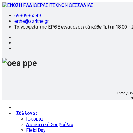
6980986549
erthe@sz4the.gr
Τα γραφεία της ΕΡΘΕ είναι ανοιχτά κάθε Τρίτη 18:00 - 
Ενταγμέ
α
Σύλλογος
Ιστορία
Διοικητικό Συμβούλιο
Field Day