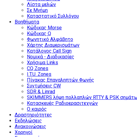
Λίστα μελών
Σε Μνήμη
Καταστατικό Συλλόγου
Βοηθήματα
Κώδικας Morse
Κώδικας Q
Φωνητικό Αλφάβητο
Χάρτης Διαμερισμάτων
Κατάλογος Call Sign
Νομικά - Διαδικασίες
Χρήσιμα Links
CQ Zones
I.T.U. Zones
Πίνακας Επαναληπτών Φωνής
Συντμήσεις CW
SDR & Linrad
SKIMMERS λήψη πολλαπλών RTTY & PSK σημάτ
Κατασκευές Ραδιοερασιτεχνών
Ο καιρός
Δραστηριότητες
Εκδηλώσεις
Ανακοινώσεις
Χορηγοί