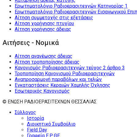
Κατάργηση άδειας κατοχής
Ερωτηματολόγιο Ραδιοερασιτεχνών Κατηγορίας 1
Ερωτηματολόγιο Ραδιοερασιτεχνών Εισαγωγικού Επι
Αίτηση συμμετοχής στις εξετάσεις
Αίτηση χορήγησης πτυχίου
Αίτηση χορήγησης άδειας
Αιτήσεις - Νομικά
Αίτηση ανανέωσης άδειας
Αίτηση τροποποίησης άδειας
Κανονισμός Ραδιοερασιτεχνών τεύχος 2 άρθρο 3
Τροποποίηση Κανονισμού Ραδιοερασιτεχνών
Αναπροσαρμογή παραβόλων και τελών
Εγκαταστάσεις Κεραιών Χαμηλής Όχλησης
Εσωτερικός Κανονισμός
© ΕΝΩΣΗ ΡΑΔΙΟΕΡΑΣΙΤΕΧΝΩΝ ΘΕΣΣΑΛΙΑΣ
Σύλλογος
Ιστορία
Διοικητικό Συμβούλιο
Field Day
Γραφεία Ε.Ρ.ΘΕ