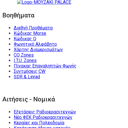
Βοηθήματα
Διεθνή Προθέματα
Κώδικας Morse
Κώδικας Q
Φωνητικό Αλφάβητο
Χάρτης Διαμερισμάτων
CQ Zones
I.T.U. Zones
Πίνακας Επαναληπτών Φωνής
Συντμήσεις CW
SDR & Linrad
Αιτήσεις - Νομικά
Εξετάσεις Ραδιοερασιτεχνών
Νέο ΦΕΚ Ραδιοερασιτεχνών
Κεραίες και Πολεοδομία