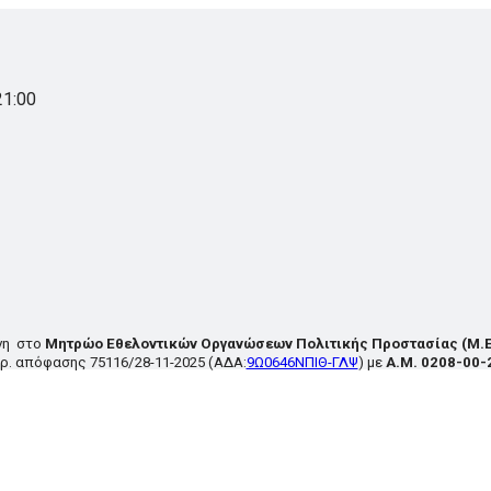
21:00
νη στο
Μητρώο Εθελοντικών Οργανώσεων Πολιτικής Προστασίας
(Μ.Ε
ρ. απόφασης
75116/28-11-2025
(ΑΔΑ:
9Ω0646ΝΠΙΘ-ΓΛΨ
) με
Α.Μ. 0208-00-