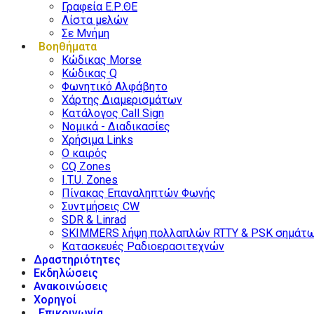
Γραφεία Ε.Ρ.ΘΕ
Λίστα μελών
Σε Μνήμη
Βοηθήματα
Κώδικας Morse
Κώδικας Q
Φωνητικό Αλφάβητο
Χάρτης Διαμερισμάτων
Κατάλογος Call Sign
Νομικά - Διαδικασίες
Χρήσιμα Links
Ο καιρός
CQ Zones
I.T.U. Zones
Πίνακας Επαναληπτών Φωνής
Συντμήσεις CW
SDR & Linrad
SKIMMERS λήψη πολλαπλών RTTY & PSK σημάτ
Κατασκευές Ραδιοερασιτεχνών
Δραστηριότητες
Εκδηλώσεις
Ανακοινώσεις
Χορηγοί
Επικοινωνία