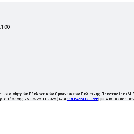
21:00
νη στο
Μητρώο Εθελοντικών Οργανώσεων Πολιτικής Προστασίας
(Μ.Ε
ρ. απόφασης
75116/28-11-2025
(ΑΔΑ:
9Ω0646ΝΠΙΘ-ΓΛΨ
) με
Α.Μ. 0208-00-