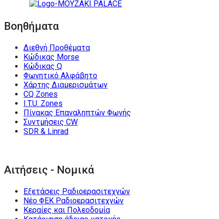
Βοηθήματα
Διεθνή Προθέματα
Κώδικας Morse
Κώδικας Q
Φωνητικό Αλφάβητο
Χάρτης Διαμερισμάτων
CQ Zones
I.T.U. Zones
Πίνακας Επαναληπτών Φωνής
Συντμήσεις CW
SDR & Linrad
Αιτήσεις - Νομικά
Εξετάσεις Ραδιοερασιτεχνών
Νέο ΦΕΚ Ραδιοερασιτεχνών
Κεραίες και Πολεοδομία