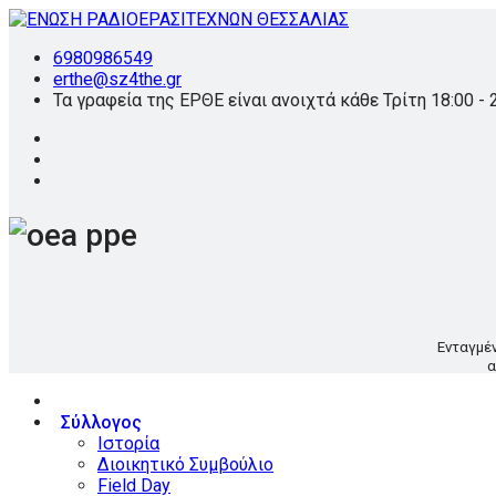
6980986549
erthe@sz4the.gr
Τα γραφεία της ΕΡΘΕ είναι ανοιχτά κάθε Τρίτη 18:00 - 
Ενταγμέ
α
Σύλλογος
Ιστορία
Διοικητικό Συμβούλιο
Field Day