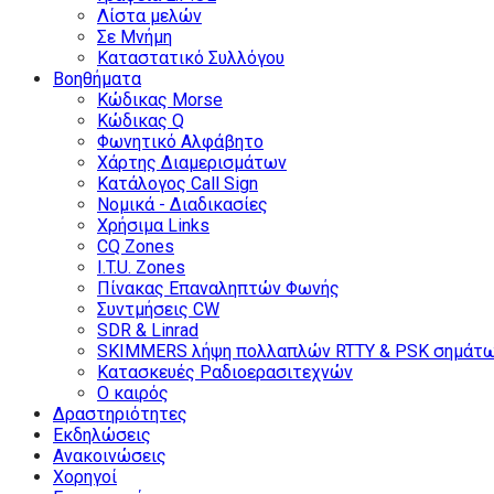
Λίστα μελών
Σε Μνήμη
Καταστατικό Συλλόγου
Βοηθήματα
Κώδικας Morse
Κώδικας Q
Φωνητικό Αλφάβητο
Χάρτης Διαμερισμάτων
Κατάλογος Call Sign
Νομικά - Διαδικασίες
Χρήσιμα Links
CQ Zones
I.T.U. Zones
Πίνακας Επαναληπτών Φωνής
Συντμήσεις CW
SDR & Linrad
SKIMMERS λήψη πολλαπλών RTTY & PSK σημάτ
Κατασκευές Ραδιοερασιτεχνών
Ο καιρός
Δραστηριότητες
Εκδηλώσεις
Ανακοινώσεις
Χορηγοί