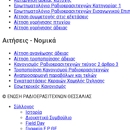
Κατάργηση άδειας κατοχής
Ερωτηματολόγιο Ραδιοερασιτεχνών Κατηγορίας 1
Ερωτηματολόγιο Ραδιοερασιτεχνών Εισαγωγικού Επι
Αίτηση συμμετοχής στις εξετάσεις
Αίτηση χορήγησης πτυχίου
Αίτηση χορήγησης άδειας
Αιτήσεις - Νομικά
Αίτηση ανανέωσης άδειας
Αίτηση τροποποίησης άδειας
Κανονισμός Ραδιοερασιτεχνών τεύχος 2 άρθρο 3
Τροποποίηση Κανονισμού Ραδιοερασιτεχνών
Αναπροσαρμογή παραβόλων και τελών
Εγκαταστάσεις Κεραιών Χαμηλής Όχλησης
Εσωτερικός Κανονισμός
© ΕΝΩΣΗ ΡΑΔΙΟΕΡΑΣΙΤΕΧΝΩΝ ΘΕΣΣΑΛΙΑΣ
Σύλλογος
Ιστορία
Διοικητικό Συμβούλιο
Field Day
Γραφεία Ε.Ρ.ΘΕ