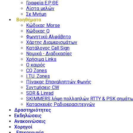
Γραφεία Ε.Ρ.ΘΕ
Λίστα μελών
Σε Μνήμη
Βοηθήματα
Κώδικας Morse
Κώδικας Q
Φωνητικό Αλφάβητο
Χάρτης Διαμερισμάτων
Κατάλογος Call Sign
Νομικά - Διαδικασίες
Χρήσιμα Links
Ο καιρός
CQ Zones
I.T.U. Zones
Πίνακας Επαναληπτών Φωνής
Συντμήσεις CW
SDR & Linrad
SKIMMERS λήψη πολλαπλών RTTY & PSK σημάτ
Κατασκευές Ραδιοερασιτεχνών
Δραστηριότητες
Εκδηλώσεις
Ανακοινώσεις
Χορηγοί
Επικοινωνία