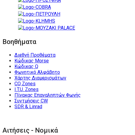
Βοηθήματα
Διεθνή Προθέματα
Κώδικας Morse
Κώδικας Q
Φωνητικό Αλφάβητο
Χάρτης Διαμερισμάτων
CQ Zones
I.T.U. Zones
Πίνακας Επαναληπτών Φωνής
Συντμήσεις CW
SDR & Linrad
Αιτήσεις - Νομικά