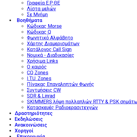
Γραφεία Ε.Ρ.ΘΕ
Λίστα μελών
Σε Μνήμη
Βοηθήματα
Κώδικας Morse
Κώδικας Q
Φωνητικό Αλφάβητο
Χάρτης Διαμερισμάτων
Κατάλογος Call Sign
Νομικά - Διαδικασίες
Χρήσιμα Links
Ο καιρός
CQ Zones
I.T.U. Zones
Πίνακας Επαναληπτών Φωνής
Συντμήσεις CW
SDR & Linrad
SKIMMERS λήψη πολλαπλών RTTY & PSK σημάτ
Κατασκευές Ραδιοερασιτεχνών
Δραστηριότητες
Εκδηλώσεις
Ανακοινώσεις
Χορηγοί
Επικοινωνία