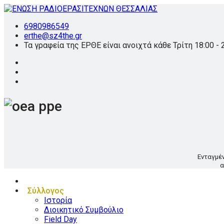
6980986549
erthe@sz4the.gr
Τα γραφεία της ΕΡΘΕ είναι ανοιχτά κάθε Τρίτη 18:00 - 
Ενταγμέ
α
Σύλλογος
Ιστορία
Διοικητικό Συμβούλιο
Field Day