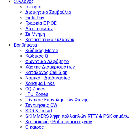
Σύλλογος
Ιστορία
Διοικητικό Συμβούλιο
Field Day
Γραφεία Ε.Ρ.ΘΕ
Λίστα μελών
Σε Μνήμη
Καταστατικό Συλλόγου
Βοηθήματα
Κώδικας Morse
Κώδικας Q
Φωνητικό Αλφάβητο
Χάρτης Διαμερισμάτων
Κατάλογος Call Sign
Νομικά - Διαδικασίες
Χρήσιμα Links
CQ Zones
I.T.U. Zones
Πίνακας Επαναληπτών Φωνής
Συντμήσεις CW
SDR & Linrad
SKIMMERS λήψη πολλαπλών RTTY & PSK σημάτ
Κατασκευές Ραδιοερασιτεχνών
Ο καιρός