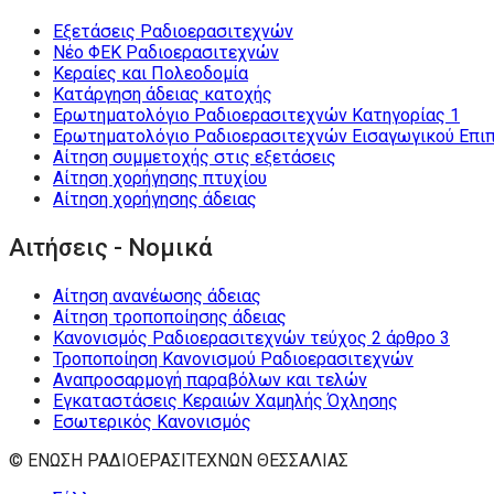
Εξετάσεις Ραδιοερασιτεχνών
Νέο ΦΕΚ Ραδιοερασιτεχνών
Κεραίες και Πολεοδομία
Κατάργηση άδειας κατοχής
Ερωτηματολόγιο Ραδιοερασιτεχνών Κατηγορίας 1
Ερωτηματολόγιο Ραδιοερασιτεχνών Εισαγωγικού Επι
Αίτηση συμμετοχής στις εξετάσεις
Αίτηση χορήγησης πτυχίου
Αίτηση χορήγησης άδειας
Αιτήσεις - Νομικά
Αίτηση ανανέωσης άδειας
Αίτηση τροποποίησης άδειας
Κανονισμός Ραδιοερασιτεχνών τεύχος 2 άρθρο 3
Τροποποίηση Κανονισμού Ραδιοερασιτεχνών
Αναπροσαρμογή παραβόλων και τελών
Εγκαταστάσεις Κεραιών Χαμηλής Όχλησης
Εσωτερικός Κανονισμός
© ΕΝΩΣΗ ΡΑΔΙΟΕΡΑΣΙΤΕΧΝΩΝ ΘΕΣΣΑΛΙΑΣ