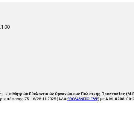
21:00
νη στο
Μητρώο Εθελοντικών Οργανώσεων Πολιτικής Προστασίας
(Μ.Ε
ρ. απόφασης
75116/28-11-2025
(ΑΔΑ:
9Ω0646ΝΠΙΘ-ΓΛΨ
) με
Α.Μ. 0208-00-