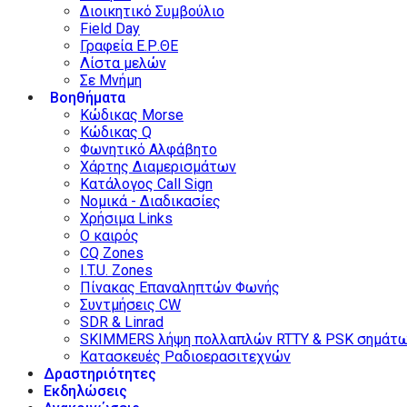
Διοικητικό Συμβούλιο
Field Day
Γραφεία Ε.Ρ.ΘΕ
Λίστα μελών
Σε Μνήμη
Βοηθήματα
Κώδικας Morse
Κώδικας Q
Φωνητικό Αλφάβητο
Χάρτης Διαμερισμάτων
Κατάλογος Call Sign
Νομικά - Διαδικασίες
Χρήσιμα Links
Ο καιρός
CQ Zones
I.T.U. Zones
Πίνακας Επαναληπτών Φωνής
Συντμήσεις CW
SDR & Linrad
SKIMMERS λήψη πολλαπλών RTTY & PSK σημάτ
Κατασκευές Ραδιοερασιτεχνών
Δραστηριότητες
Εκδηλώσεις