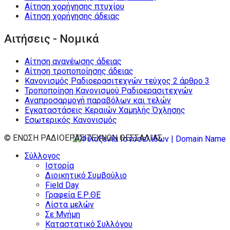
Αίτηση χορήγησης πτυχίου
Αίτηση χορήγησης άδειας
Αιτήσεις - Νομικά
Αίτηση ανανέωσης άδειας
Αίτηση τροποποίησης άδειας
Κανονισμός Ραδιοερασιτεχνών τεύχος 2 άρθρο 3
Τροποποίηση Κανονισμού Ραδιοερασιτεχνών
Αναπροσαρμογή παραβόλων και τελών
Εγκαταστάσεις Κεραιών Χαμηλής Όχλησης
Εσωτερικός Κανονισμός
© ΕΝΩΣΗ ΡΑΔΙΟΕΡΑΣΙΤΕΧΝΩΝ ΘΕΣΣΑΛΙΑΣ
Σύλλογος
Ιστορία
Διοικητικό Συμβούλιο
Field Day
Γραφεία Ε.Ρ.ΘΕ
Λίστα μελών
Σε Μνήμη
Καταστατικό Συλλόγου