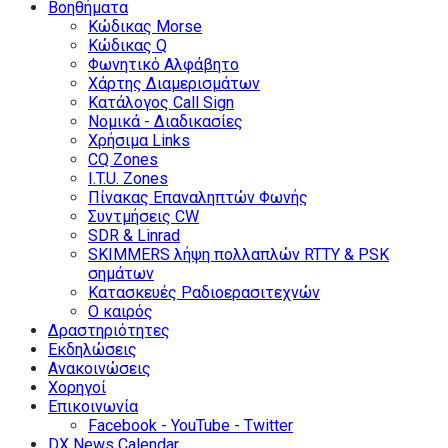
Βοηθήματα
Κώδικας Morse
Κώδικας Q
Φωνητικό Αλφάβητο
Χάρτης Διαμερισμάτων
Κατάλογος Call Sign
Νομικά - Διαδικασίες
Χρήσιμα Links
CQ Zones
I.T.U. Zones
Πίνακας Επαναληπτών Φωνής
Συντμήσεις CW
SDR & Linrad
SKIMMERS λήψη πολλαπλών RTTY & PSK
σημάτων
Κατασκευές Ραδιοερασιτεχνών
Ο καιρός
Δραστηριότητες
Εκδηλώσεις
Ανακοινώσεις
Χορηγοί
Επικοινωνία
Facebook - YouTube - Twitter
DX News Calendar