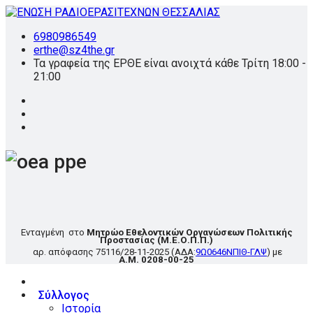
6980986549
erthe@sz4the.gr
Τα γραφεία της ΕΡΘΕ είναι ανοιχτά κάθε Τρίτη 18:00 -
21:00
Ενταγμένη στο
Μητρώο Εθελοντικών Οργανώσεων Πολιτικής
Προστασίας
(Μ.Ε.Ο.Π.Π.)
αρ. απόφασης
75116/28-11-2025
(ΑΔΑ:
9Ω0646ΝΠΙΘ-ΓΛΨ
) με
Α.Μ. 0208-00-25
Σύλλογος
Ιστορία