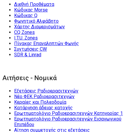
Διεθνή Προθέματα
Κώδικας Morse
Κώδικας Q
Φωνητικό Αλφάβητο
Χάρτης Διαμερισμάτων
CQ Zones
I.T.U. Zones
Πίνακας Επαναληπτών Φωνής
Συντμήσεις CW
SDR & Linrad
Αιτήσεις - Νομικά
Εξετάσεις Ραδιοερασιτεχνών
Νέο ΦΕΚ Ραδιοερασιτεχνών
Κεραίες και Πολεοδομία
Κατάργηση άδειας κατοχής
Ερωτηματολόγιο Ραδιοερασιτεχνών Κατηγορίας 1
Ερωτηματολόγιο Ραδιοερασιτεχνών Εισαγωγικού
Επιπέδου
Αίτηση συμμετοχής στις εξετάσεις