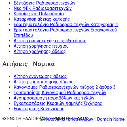
Εξετάσεις Ραδιοερασιτεχνών
Νέο ΦΕΚ Ραδιοερασιτεχνών
Κεραίες και Πολεοδομία
Κατάργηση άδειας κατοχής
Ερωτηματολόγιο Ραδιοερασιτεχνών Κατηγορίας 1
Ερωτηματολόγιο Ραδιοερασιτεχνών Εισαγωγικού
Επιπέδου
Αίτηση συμμετοχής στις εξετάσεις
Αίτηση χορήγησης πτυχίου
Αίτηση χορήγησης άδειας
Αιτήσεις - Νομικά
Αίτηση ανανέωσης άδειας
Αίτηση τροποποίησης άδειας
Κανονισμός Ραδιοερασιτεχνών τεύχος 2 άρθρο 3
Τροποποίηση Κανονισμού Ραδιοερασιτεχνών
Αναπροσαρμογή παραβόλων και τελών
Εγκαταστάσεις Κεραιών Χαμηλής Όχλησης
Εσωτερικός Κανονισμός
© ΕΝΩΣΗ ΡΑΔΙΟΕΡΑΣΙΤΕΧΝΩΝ ΘΕΣΣΑΛΙΑΣ