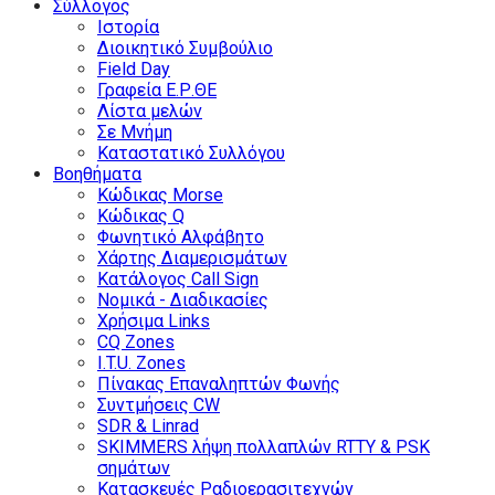
Σύλλογος
Ιστορία
Διοικητικό Συμβούλιο
Field Day
Γραφεία Ε.Ρ.ΘΕ
Λίστα μελών
Σε Μνήμη
Καταστατικό Συλλόγου
Βοηθήματα
Κώδικας Morse
Κώδικας Q
Φωνητικό Αλφάβητο
Χάρτης Διαμερισμάτων
Κατάλογος Call Sign
Νομικά - Διαδικασίες
Χρήσιμα Links
CQ Zones
I.T.U. Zones
Πίνακας Επαναληπτών Φωνής
Συντμήσεις CW
SDR & Linrad
SKIMMERS λήψη πολλαπλών RTTY & PSK
σημάτων
Κατασκευές Ραδιοερασιτεχνών