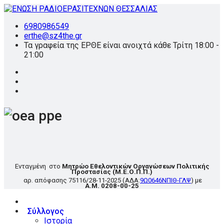
6980986549
erthe@sz4the.gr
Τα γραφεία της ΕΡΘΕ είναι ανοιχτά κάθε Τρίτη 18:00 -
21:00
Ενταγμένη στο
Μητρώο Εθελοντικών Οργανώσεων Πολιτικής
Προστασίας
(Μ.Ε.Ο.Π.Π.)
αρ. απόφασης
75116/28-11-2025
(ΑΔΑ:
9Ω0646ΝΠΙΘ-ΓΛΨ
) με
Α.Μ. 0208-00-25
Σύλλογος
Ιστορία