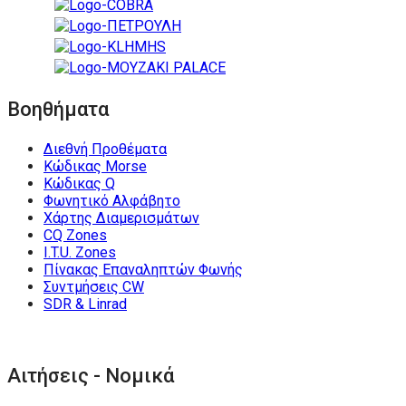
Βοηθήματα
Διεθνή Προθέματα
Κώδικας Morse
Κώδικας Q
Φωνητικό Αλφάβητο
Χάρτης Διαμερισμάτων
CQ Zones
I.T.U. Zones
Πίνακας Επαναληπτών Φωνής
Συντμήσεις CW
SDR & Linrad
Αιτήσεις - Νομικά