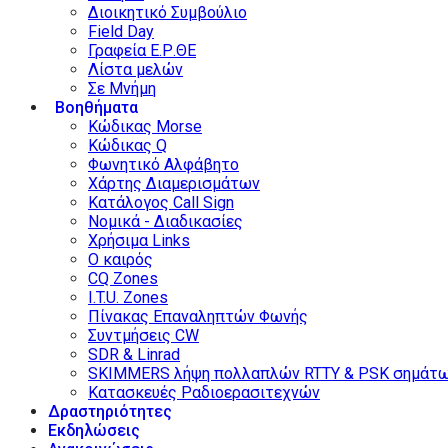
Διοικητικό Συμβούλιο
Field Day
Γραφεία Ε.Ρ.ΘΕ
Λίστα μελών
Σε Μνήμη
Βοηθήματα
Κώδικας Morse
Κώδικας Q
Φωνητικό Αλφάβητο
Χάρτης Διαμερισμάτων
Κατάλογος Call Sign
Νομικά - Διαδικασίες
Χρήσιμα Links
Ο καιρός
CQ Zones
I.T.U. Zones
Πίνακας Επαναληπτών Φωνής
Συντμήσεις CW
SDR & Linrad
SKIMMERS λήψη πολλαπλών RTTY & PSK σημάτ
Κατασκευές Ραδιοερασιτεχνών
Δραστηριότητες
Εκδηλώσεις