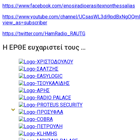
https://www.facebook.com/enosiradioerasitexnonthessalias
https://www.youtube.com/channel/UCsasWL3di9pdBxNgOQm
view_as=subscriber
https://twitter.com/HamRadio_RAUTG
Η ΕΡΘΕ ευχαριστεί τους ...