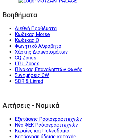
Βοηθήματα
Διεθνή Προθέματα
Κώδικας Morse
Κώδικας Q
Φωνητικό Αλφάβητο
Χάρτης Διαμερισμάτων
CQ Zones
I.T.U. Zones
Πίνακας Επαναληπτών Φωνής
Συντμήσεις CW
SDR & Linrad
Αιτήσεις - Νομικά
Εξετάσεις Ραδιοερασιτεχνών
Νέο ΦΕΚ Ραδιοερασιτεχνών
Κεραίες και Πολεοδομία
Κατάργηση άδειας κατοχής