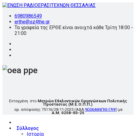
6980986549
erthe@sz4the.gr
Τα γραφεία της ΕΡΘΕ είναι ανοιχτά κάθε Τρίτη 18:00 -
21:00
Ενταγμένη στο
Μητρώο Εθελοντικών Οργανώσεων Πολιτικής
Προστασίας
(Μ.Ε.Ο.Π.Π.)
αρ. απόφασης
75116/28-11-2025
(ΑΔΑ:
9Ω0646ΝΠΙΘ-ΓΛΨ
) με
Α.Μ. 0208-00-25
Σύλλογος
Ιστορία