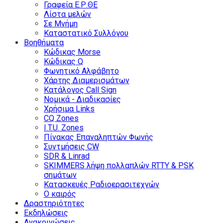
Γραφεία Ε.Ρ.ΘΕ
Λίστα μελών
Σε Μνήμη
Καταστατικό Συλλόγου
Βοηθήματα
Κώδικας Morse
Κώδικας Q
Φωνητικό Αλφάβητο
Χάρτης Διαμερισμάτων
Κατάλογος Call Sign
Νομικά - Διαδικασίες
Χρήσιμα Links
CQ Zones
I.T.U. Zones
Πίνακας Επαναληπτών Φωνής
Συντμήσεις CW
SDR & Linrad
SKIMMERS λήψη πολλαπλών RTTY & PSK
σημάτων
Κατασκευές Ραδιοερασιτεχνών
Ο καιρός
Δραστηριότητες
Εκδηλώσεις
Ανακοινώσεις