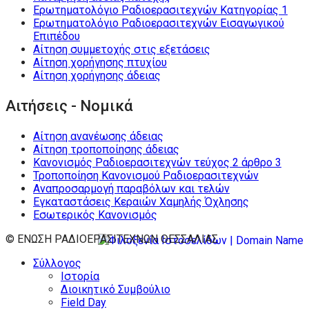
Ερωτηματολόγιο Ραδιοερασιτεχνών Κατηγορίας 1
Ερωτηματολόγιο Ραδιοερασιτεχνών Εισαγωγικού
Επιπέδου
Αίτηση συμμετοχής στις εξετάσεις
Αίτηση χορήγησης πτυχίου
Αίτηση χορήγησης άδειας
Αιτήσεις - Νομικά
Αίτηση ανανέωσης άδειας
Αίτηση τροποποίησης άδειας
Κανονισμός Ραδιοερασιτεχνών τεύχος 2 άρθρο 3
Τροποποίηση Κανονισμού Ραδιοερασιτεχνών
Αναπροσαρμογή παραβόλων και τελών
Εγκαταστάσεις Κεραιών Χαμηλής Όχλησης
Εσωτερικός Κανονισμός
© ΕΝΩΣΗ ΡΑΔΙΟΕΡΑΣΙΤΕΧΝΩΝ ΘΕΣΣΑΛΙΑΣ
Σύλλογος
Ιστορία
Διοικητικό Συμβούλιο
Field Day