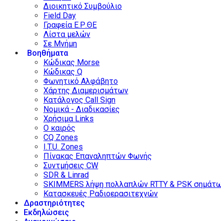
Διοικητικό Συμβούλιο
Field Day
Γραφεία Ε.Ρ.ΘΕ
Λίστα μελών
Σε Μνήμη
Βοηθήματα
Κώδικας Morse
Κώδικας Q
Φωνητικό Αλφάβητο
Χάρτης Διαμερισμάτων
Κατάλογος Call Sign
Νομικά - Διαδικασίες
Χρήσιμα Links
Ο καιρός
CQ Zones
I.T.U. Zones
Πίνακας Επαναληπτών Φωνής
Συντμήσεις CW
SDR & Linrad
SKIMMERS λήψη πολλαπλών RTTY & PSK σημάτ
Κατασκευές Ραδιοερασιτεχνών
Δραστηριότητες
Εκδηλώσεις