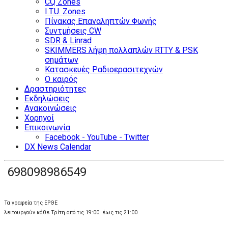
CQ Zones
I.T.U. Zones
Πίνακας Επαναληπτών Φωνής
Συντμήσεις CW
SDR & Linrad
SKIMMERS λήψη πολλαπλών RTTY & PSK
σημάτων
Κατασκευές Ραδιοερασιτεχνών
Ο καιρός
Δραστηριότητες
Εκδηλώσεις
Ανακοινώσεις
Χορηγοί
Επικοινωνία
Facebook - YouTube - Twitter
DX News Calendar
698098986549
Τα γραφεία της ΕΡΘΕ
λειτουργούν κάθε Τρίτη από τις 19:00 έως τις 21:00