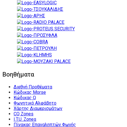
Βοηθήματα
Διεθνή Προθέματα
Κώδικας Morse
Κώδικας Q
Φωνητικό Αλφάβητο
Χάρτης Διαμερισμάτων
CQ Zones
I.T.U. Zones
Πίνακας Επαναληπτών Φωνής