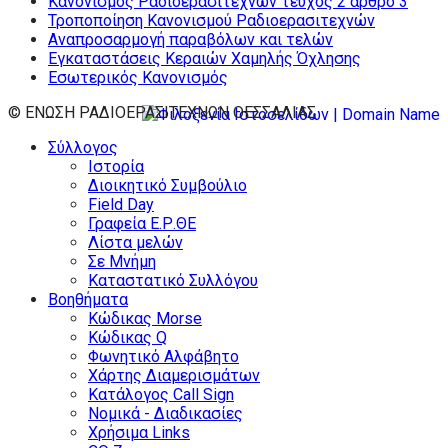
Κανονισμός Ραδιοερασιτεχνών τεύχος 2 άρθρο 3
Τροποποίηση Κανονισμού Ραδιοερασιτεχνών
Αναπροσαρμογή παραβόλων και τελών
Εγκαταστάσεις Κεραιών Χαμηλής Όχλησης
Εσωτερικός Κανονισμός
© ΕΝΩΣΗ ΡΑΔΙΟΕΡΑΣΙΤΕΧΝΩΝ ΘΕΣΣΑΛΙΑΣ
Σύλλογος
Ιστορία
Διοικητικό Συμβούλιο
Field Day
Γραφεία Ε.Ρ.ΘΕ
Λίστα μελών
Σε Μνήμη
Καταστατικό Συλλόγου
Βοηθήματα
Κώδικας Morse
Κώδικας Q
Φωνητικό Αλφάβητο
Χάρτης Διαμερισμάτων
Κατάλογος Call Sign
Νομικά - Διαδικασίες
Χρήσιμα Links