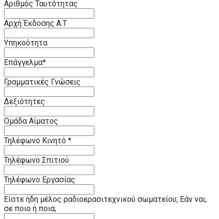
Αριθμός Ταυτότητας
Αρχή Έκδοσης Α.Τ
Υπηκοότητα
Επάγγελμα
*
Γραμματικές Γνώσεις
Δεξιότητες
Ομάδα Αίματος
Τηλέφωνο Κινητό
*
Τηλέφωνο Σπιτιού
Τηλέφωνο Εργασίας
Είστε ήδη μέλος ραδιοερασιτεχνικού σωματείου; Εάν ναι,
σε ποιο ή ποια;