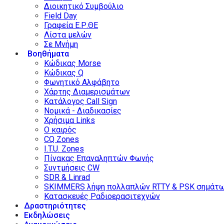
Διοικητικό Συμβούλιο
Field Day
Γραφεία Ε.Ρ.ΘΕ
Λίστα μελών
Σε Μνήμη
Βοηθήματα
Κώδικας Morse
Κώδικας Q
Φωνητικό Αλφάβητο
Χάρτης Διαμερισμάτων
Κατάλογος Call Sign
Νομικά - Διαδικασίες
Χρήσιμα Links
Ο καιρός
CQ Zones
I.T.U. Zones
Πίνακας Επαναληπτών Φωνής
Συντμήσεις CW
SDR & Linrad
SKIMMERS λήψη πολλαπλών RTTY & PSK σημάτ
Κατασκευές Ραδιοερασιτεχνών
Δραστηριότητες
Εκδηλώσεις