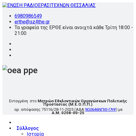
6980986549
erthe@sz4the.gr
Τα γραφεία της ΕΡΘΕ είναι ανοιχτά κάθε Τρίτη 18:00 -
21:00
Ενταγμένη στο
Μητρώο Εθελοντικών Οργανώσεων Πολιτικής
Προστασίας
(Μ.Ε.Ο.Π.Π.)
αρ. απόφασης
75116/28-11-2025
(ΑΔΑ:
9Ω0646ΝΠΙΘ-ΓΛΨ
) με
Α.Μ. 0208-00-25
Σύλλογος
Ιστορία