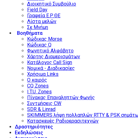
Διοικητικό Συμβούλιο
Field Day
Γραφεία Ε.Ρ.ΘΕ
Λίστα μελών
Σε Μνήμη
Βοηθήματα
Κώδικας Morse
Κώδικας Q
Φωνητικό Αλφάβητο
Χάρτης Διαμερισμάτων
Κατάλογος Call Sign
Νομικά - Διαδικασίες
Χρήσιμα Links
Ο καιρός
CQ Zones
I.T.U. Zones
Πίνακας Επαναληπτών Φωνής
Συντμήσεις CW
SDR & Linrad
SKIMMERS λήψη πολλαπλών RTTY & PSK σημάτ
Κατασκευές Ραδιοερασιτεχνών
Δραστηριότητες
Εκδηλώσεις