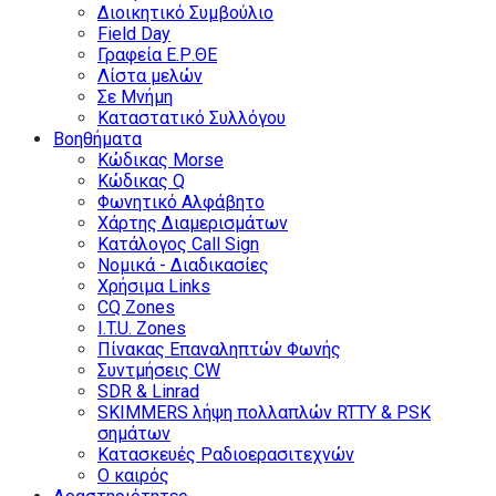
Διοικητικό Συμβούλιο
Field Day
Γραφεία Ε.Ρ.ΘΕ
Λίστα μελών
Σε Μνήμη
Καταστατικό Συλλόγου
Βοηθήματα
Κώδικας Morse
Κώδικας Q
Φωνητικό Αλφάβητο
Χάρτης Διαμερισμάτων
Κατάλογος Call Sign
Νομικά - Διαδικασίες
Χρήσιμα Links
CQ Zones
I.T.U. Zones
Πίνακας Επαναληπτών Φωνής
Συντμήσεις CW
SDR & Linrad
SKIMMERS λήψη πολλαπλών RTTY & PSK
σημάτων
Κατασκευές Ραδιοερασιτεχνών
Ο καιρός