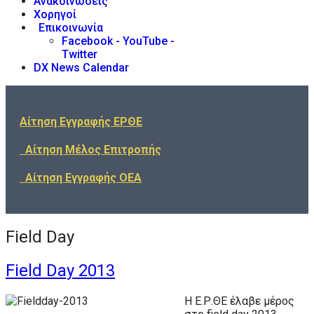
Ανακοινώσεις
Χορηγοί
Επικοινωνία
Facebook - YouTube -
Twitter
DX News Calendar
Αίτηση Εγγραφής ΕΡΘΕ
Αίτηση Μέλος Επιτροπής
Αίτηση Εγγραφής ΟΕΑ
Field Day
Field Day 2013
Η Ε.Ρ.ΘΕ έλαβε μέρος