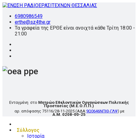
6980986549
erthe@sz4the.gr
Τα γραφεία της ΕΡΘΕ είναι ανοιχτά κάθε Τρίτη 18:00 -
21:00
Ενταγμένη στο
Μητρώο Εθελοντικών Οργανώσεων Πολιτικής
Προστασίας
(Μ.Ε.Ο.Π.Π.)
αρ. απόφασης
75116/28-11-2025
(ΑΔΑ:
9Ω0646ΝΠΙΘ-ΓΛΨ
) με
Α.Μ. 0208-00-25
Σύλλογος
Ιστορία