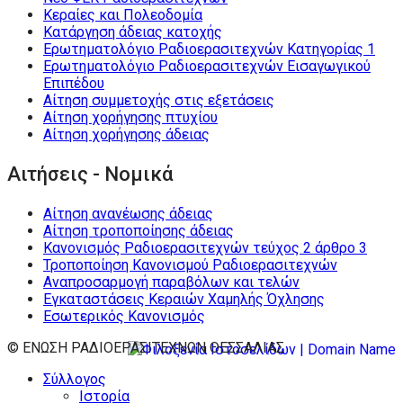
Κεραίες και Πολεοδομία
Κατάργηση άδειας κατοχής
Ερωτηματολόγιο Ραδιοερασιτεχνών Κατηγορίας 1
Ερωτηματολόγιο Ραδιοερασιτεχνών Εισαγωγικού
Επιπέδου
Αίτηση συμμετοχής στις εξετάσεις
Αίτηση χορήγησης πτυχίου
Αίτηση χορήγησης άδειας
Αιτήσεις - Νομικά
Αίτηση ανανέωσης άδειας
Αίτηση τροποποίησης άδειας
Κανονισμός Ραδιοερασιτεχνών τεύχος 2 άρθρο 3
Τροποποίηση Κανονισμού Ραδιοερασιτεχνών
Αναπροσαρμογή παραβόλων και τελών
Εγκαταστάσεις Κεραιών Χαμηλής Όχλησης
Εσωτερικός Κανονισμός
© ΕΝΩΣΗ ΡΑΔΙΟΕΡΑΣΙΤΕΧΝΩΝ ΘΕΣΣΑΛΙΑΣ
Σύλλογος
Ιστορία