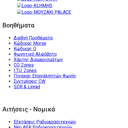
Βοηθήματα
Διεθνή Προθέματα
Κώδικας Morse
Κώδικας Q
Φωνητικό Αλφάβητο
Χάρτης Διαμερισμάτων
CQ Zones
I.T.U. Zones
Πίνακας Επαναληπτών Φωνής
Συντμήσεις CW
SDR & Linrad
Αιτήσεις - Νομικά
Εξετάσεις Ραδιοερασιτεχνών
Νέο ΦΕΚ Ραδιοερασιτεχνών